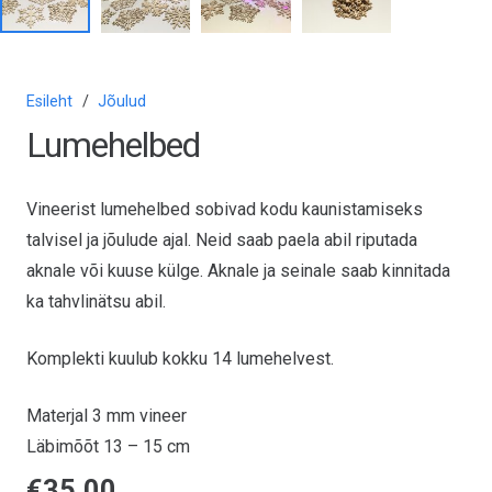
Esileht
/
Jõulud
Lumehelbed
Vineerist lumehelbed sobivad kodu kaunistamiseks
talvisel ja jõulude ajal. Neid saab paela abil riputada
aknale või kuuse külge. Aknale ja seinale saab kinnitada
ka tahvlinätsu abil.
Komplekti kuulub kokku 14 lumehelvest.
Materjal 3 mm vineer
Läbimõõt 13 – 15 cm
€
35,00