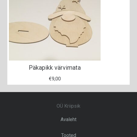
Päkapikk värvimata
€
9,00
OÜ Kriipsik
Avaleht
Tooted